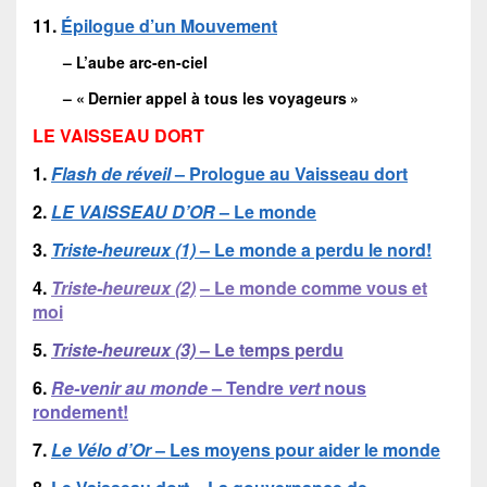
11.
Épilogue d’un Mouvement
– L’aube arc-en-ciel
– « Dernier appel à tous les voyageurs »
LE VAISSEAU DORT
1.
Flash de réveil
– Prologue au Vaisseau dort
2.
LE VAISSEAU D’OR
– Le monde
3.
Triste-heureux (1)
– Le monde a perdu le nord!
4.
Triste-heureux (2)
– Le monde comme vous et
moi
5.
Triste-heureux (3)
– Le temps perdu
6.
Re-venir au monde
– Tendre
vert
nous
rondement!
7.
Le Vélo d’Or
– Les moyens pour aider le monde