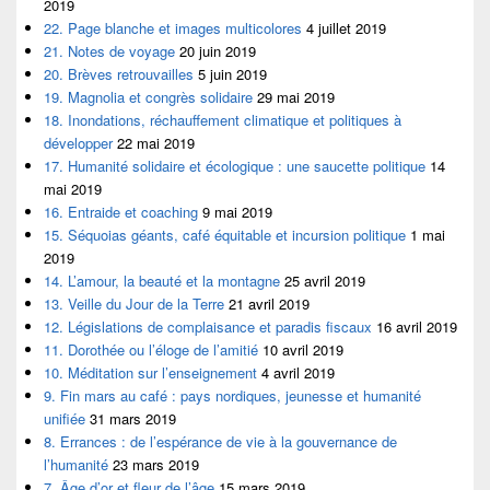
2019
22. Page blanche et images multicolores
4 juillet 2019
21. Notes de voyage
20 juin 2019
20. Brèves retrouvailles
5 juin 2019
19. Magnolia et congrès solidaire
29 mai 2019
18. Inondations, réchauffement climatique et politiques à
développer
22 mai 2019
17. Humanité solidaire et écologique : une saucette politique
14
mai 2019
16. Entraide et coaching
9 mai 2019
15. Séquoias géants, café équitable et incursion politique
1 mai
2019
14. L’amour, la beauté et la montagne
25 avril 2019
13. Veille du Jour de la Terre
21 avril 2019
12. Législations de complaisance et paradis fiscaux
16 avril 2019
11. Dorothée ou l’éloge de l’amitié
10 avril 2019
10. Méditation sur l’enseignement
4 avril 2019
9. Fin mars au café : pays nordiques, jeunesse et humanité
unifiée
31 mars 2019
8. Errances : de l’espérance de vie à la gouvernance de
l’humanité
23 mars 2019
7. Âge d’or et fleur de l’âge
15 mars 2019