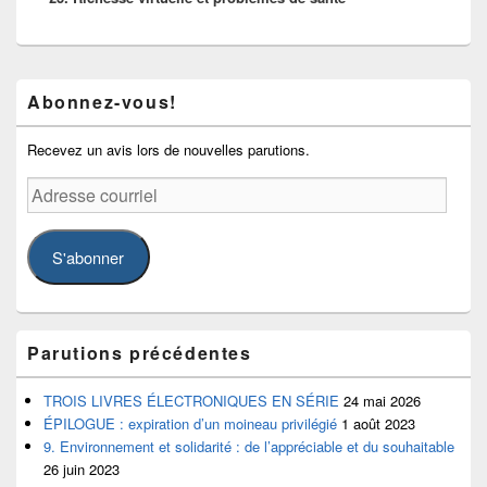
Zone
Abonnez-vous!
principale
de
widget
Recevez un avis lors de nouvelles parutions.
pour
la
Adresse
barre
courriel
latérale
S'abonner
Parutions précédentes
TROIS LIVRES ÉLECTRONIQUES EN SÉRIE
24 mai 2026
ÉPILOGUE : expiration d’un moineau privilégié
1 août 2023
9. Environnement et solidarité : de l’appréciable et du souhaitable
26 juin 2023