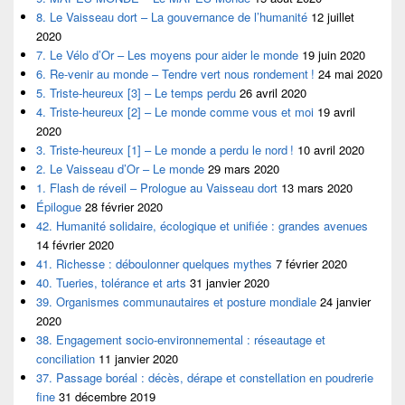
8. Le Vaisseau dort – La gouvernance de l’humanité
12 juillet
2020
7. Le Vélo d’Or – Les moyens pour aider le monde
19 juin 2020
6. Re-venir au monde – Tendre vert nous rondement !
24 mai 2020
5. Triste-heureux [3] – Le temps perdu
26 avril 2020
4. Triste-heureux [2] – Le monde comme vous et moi
19 avril
2020
3. Triste-heureux [1] – Le monde a perdu le nord !
10 avril 2020
2. Le Vaisseau d’Or – Le monde
29 mars 2020
1. Flash de réveil – Prologue au Vaisseau dort
13 mars 2020
Épilogue
28 février 2020
42. Humanité solidaire, écologique et unifiée : grandes avenues
14 février 2020
41. Richesse : déboulonner quelques mythes
7 février 2020
40. Tueries, tolérance et arts
31 janvier 2020
39. Organismes communautaires et posture mondiale
24 janvier
2020
38. Engagement socio-environnemental : réseautage et
conciliation
11 janvier 2020
37. Passage boréal : décès, dérape et constellation en poudrerie
fine
31 décembre 2019