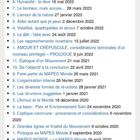
8. Humanité : le rêve
16 mai 2023
7. Le bonheur, mais encore…
28 mars 2023
6. L’amour de la nature
27 janvier 2023
5. Aider autant que je peux
2 décembre 2022
4. Volatiles, quadrupèdes et amour
7 octobre 2022
3. Le défi : faire avec
24 août 2022
2. Les rapprochements incertains
15 juillet 2022
1. AMOUR ET CRÉPUSCULE, considérations terminales d’un
moineau privilégié – PROLOGUE
9 juin 2022
11. Épilogue d’un Mouvement
21 mai 2021
10. De l’objectif à la conclusion
22 avril 2021
9. Faire partie du MAPES Monde
26 mars 2021
8. L’organisation interne
26 février 2021
7. Les diverses formes de ré-unions
28 janvier 2021
6. Les ré-unions suggérées
1 janvier 2021
5. L’Amour et le Monde
18 décembre 2020
4. La base : Paix et Environnement Sain
24 novembre 2020
3. L’optique commune : provenance et considérations
6 novembre
2020
2. Grandes lignes et finalité du Mouvement
9 octobre 2020
1. Prologue au MAPES Monde
3 septembre 2020
9. MAPES MONDE – Le MAPES Monde
15 août 2020