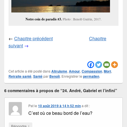
Notre coin de paradis #3.
Photo : Benoît Guérin, 2017.
←
Chapitre précédent
Chapitre
suivant
→
Cet article a été posté dans
Altruisme
,
Amour
,
Compassion
,
Mort
,
Retraite santé
,
Santé
par
Benoît
. Enregistrer le
permalien
.
6 commentaires à propos de “24. André, Gabriel et l’infini”
Pat
le
10 août 2019 à 14 h 52 min
a dit :
C’est où ce beau bord de l’eau?
↓
Répondre