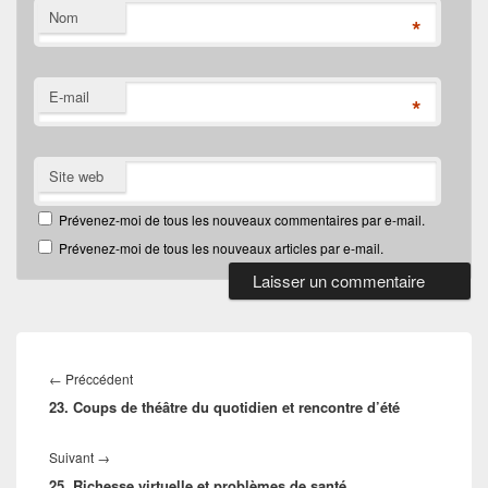
Nom
*
E-mail
*
Site web
Prévenez-moi de tous les nouveaux commentaires par e-mail.
Prévenez-moi de tous les nouveaux articles par e-mail.
Navigation
de
Article
←
Préccédent
l’article
23. Coups de théâtre du quotidien et rencontre d’été
précédent :
Article
Suivant
→
25. Richesse virtuelle et problèmes de santé
suivant :