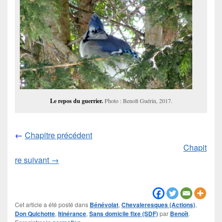
Le repos du guerrier.
Photo : Benoît Guérin, 2017.
←
Chapitre précédent
Chapit
re suivant →
Cet article a été posté dans
Bénévolat
,
Chevaleresques (Actions)
,
Don Quichotte
,
Itinérance
,
Sans domicile fixe (SDF)
par
Benoît
.