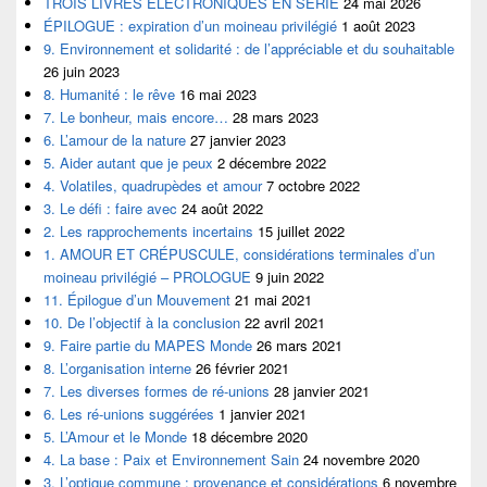
TROIS LIVRES ÉLECTRONIQUES EN SÉRIE
24 mai 2026
ÉPILOGUE : expiration d’un moineau privilégié
1 août 2023
9. Environnement et solidarité : de l’appréciable et du souhaitable
26 juin 2023
8. Humanité : le rêve
16 mai 2023
7. Le bonheur, mais encore…
28 mars 2023
6. L’amour de la nature
27 janvier 2023
5. Aider autant que je peux
2 décembre 2022
4. Volatiles, quadrupèdes et amour
7 octobre 2022
3. Le défi : faire avec
24 août 2022
2. Les rapprochements incertains
15 juillet 2022
1. AMOUR ET CRÉPUSCULE, considérations terminales d’un
moineau privilégié – PROLOGUE
9 juin 2022
11. Épilogue d’un Mouvement
21 mai 2021
10. De l’objectif à la conclusion
22 avril 2021
9. Faire partie du MAPES Monde
26 mars 2021
8. L’organisation interne
26 février 2021
7. Les diverses formes de ré-unions
28 janvier 2021
6. Les ré-unions suggérées
1 janvier 2021
5. L’Amour et le Monde
18 décembre 2020
4. La base : Paix et Environnement Sain
24 novembre 2020
3. L’optique commune : provenance et considérations
6 novembre