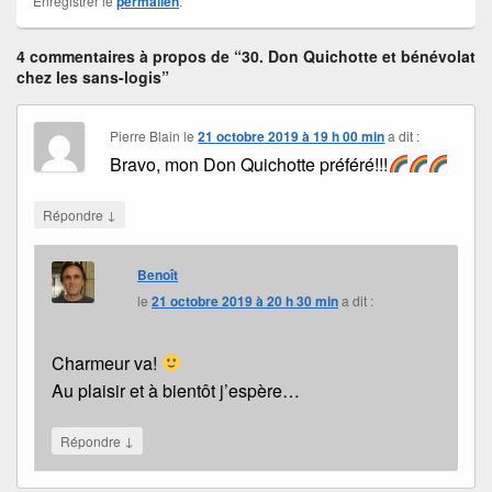
Enregistrer le
permalien
.
4 commentaires à propos de “30. Don Quichotte et bénévolat
chez les sans-logis”
Pierre Blain
le
21 octobre 2019 à 19 h 00 min
a dit :
Bravo, mon Don Quichotte préféré!!!
↓
Répondre
Benoît
le
21 octobre 2019 à 20 h 30 min
a dit :
Charmeur va!
Au plaisir et à bientôt j’espère…
↓
Répondre