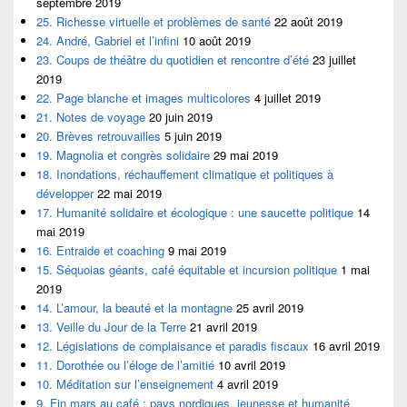
septembre 2019
25. Richesse virtuelle et problèmes de santé
22 août 2019
24. André, Gabriel et l’infini
10 août 2019
23. Coups de théâtre du quotidien et rencontre d’été
23 juillet
2019
22. Page blanche et images multicolores
4 juillet 2019
21. Notes de voyage
20 juin 2019
20. Brèves retrouvailles
5 juin 2019
19. Magnolia et congrès solidaire
29 mai 2019
18. Inondations, réchauffement climatique et politiques à
développer
22 mai 2019
17. Humanité solidaire et écologique : une saucette politique
14
mai 2019
16. Entraide et coaching
9 mai 2019
15. Séquoias géants, café équitable et incursion politique
1 mai
2019
14. L’amour, la beauté et la montagne
25 avril 2019
13. Veille du Jour de la Terre
21 avril 2019
12. Législations de complaisance et paradis fiscaux
16 avril 2019
11. Dorothée ou l’éloge de l’amitié
10 avril 2019
10. Méditation sur l’enseignement
4 avril 2019
9. Fin mars au café : pays nordiques, jeunesse et humanité