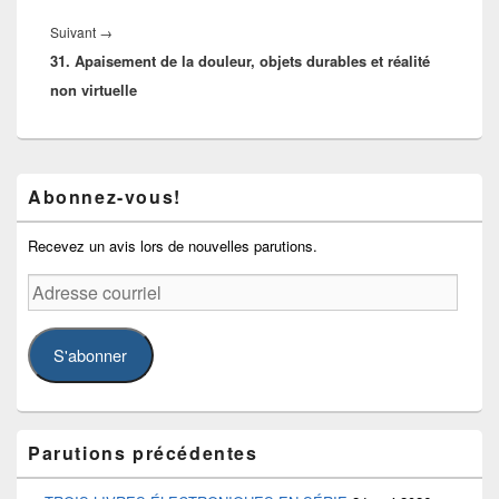
Article
Suivant
→
31. Apaisement de la douleur, objets durables et réalité
suivant :
non virtuelle
Zone
Abonnez-vous!
principale
de
widget
Recevez un avis lors de nouvelles parutions.
pour
la
Adresse
barre
courriel
latérale
S'abonner
Parutions précédentes