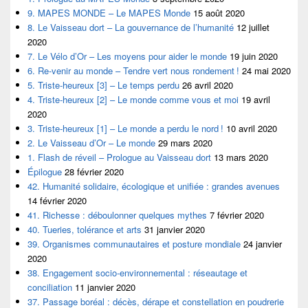
9. MAPES MONDE – Le MAPES Monde
15 août 2020
8. Le Vaisseau dort – La gouvernance de l’humanité
12 juillet
2020
7. Le Vélo d’Or – Les moyens pour aider le monde
19 juin 2020
6. Re-venir au monde – Tendre vert nous rondement !
24 mai 2020
5. Triste-heureux [3] – Le temps perdu
26 avril 2020
4. Triste-heureux [2] – Le monde comme vous et moi
19 avril
2020
3. Triste-heureux [1] – Le monde a perdu le nord !
10 avril 2020
2. Le Vaisseau d’Or – Le monde
29 mars 2020
1. Flash de réveil – Prologue au Vaisseau dort
13 mars 2020
Épilogue
28 février 2020
42. Humanité solidaire, écologique et unifiée : grandes avenues
14 février 2020
41. Richesse : déboulonner quelques mythes
7 février 2020
40. Tueries, tolérance et arts
31 janvier 2020
39. Organismes communautaires et posture mondiale
24 janvier
2020
38. Engagement socio-environnemental : réseautage et
conciliation
11 janvier 2020
37. Passage boréal : décès, dérape et constellation en poudrerie