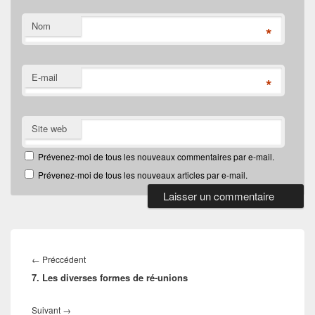
Nom
*
E-mail
*
Site web
Prévenez-moi de tous les nouveaux commentaires par e-mail.
Prévenez-moi de tous les nouveaux articles par e-mail.
Navigation
de
Article
←
Préccédent
l’article
7. Les diverses formes de ré-unions
précédent :
Article
Suivant
→