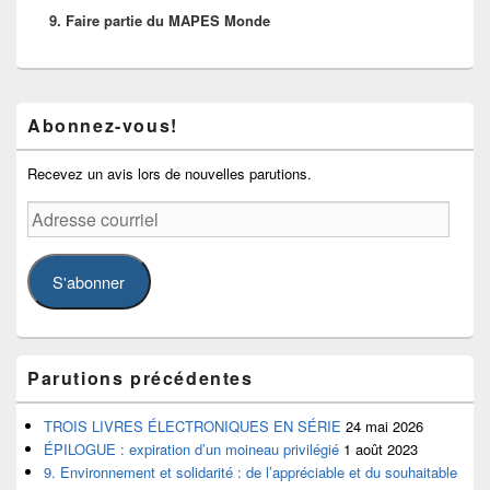
9. Faire partie du MAPES Monde
suivant :
Zone
Abonnez-vous!
principale
de
widget
Recevez un avis lors de nouvelles parutions.
pour
la
Adresse
barre
courriel
latérale
S'abonner
Parutions précédentes
TROIS LIVRES ÉLECTRONIQUES EN SÉRIE
24 mai 2026
ÉPILOGUE : expiration d’un moineau privilégié
1 août 2023
9. Environnement et solidarité : de l’appréciable et du souhaitable