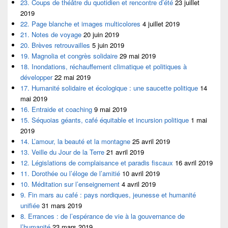
23. Coups de théâtre du quotidien et rencontre d’été
23 juillet
2019
22. Page blanche et images multicolores
4 juillet 2019
21. Notes de voyage
20 juin 2019
20. Brèves retrouvailles
5 juin 2019
19. Magnolia et congrès solidaire
29 mai 2019
18. Inondations, réchauffement climatique et politiques à
développer
22 mai 2019
17. Humanité solidaire et écologique : une saucette politique
14
mai 2019
16. Entraide et coaching
9 mai 2019
15. Séquoias géants, café équitable et incursion politique
1 mai
2019
14. L’amour, la beauté et la montagne
25 avril 2019
13. Veille du Jour de la Terre
21 avril 2019
12. Législations de complaisance et paradis fiscaux
16 avril 2019
11. Dorothée ou l’éloge de l’amitié
10 avril 2019
10. Méditation sur l’enseignement
4 avril 2019
9. Fin mars au café : pays nordiques, jeunesse et humanité
unifiée
31 mars 2019
8. Errances : de l’espérance de vie à la gouvernance de
l’humanité
23 mars 2019