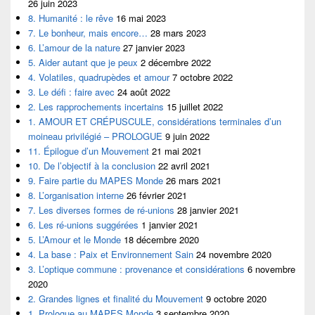
26 juin 2023
8. Humanité : le rêve
16 mai 2023
7. Le bonheur, mais encore…
28 mars 2023
6. L’amour de la nature
27 janvier 2023
5. Aider autant que je peux
2 décembre 2022
4. Volatiles, quadrupèdes et amour
7 octobre 2022
3. Le défi : faire avec
24 août 2022
2. Les rapprochements incertains
15 juillet 2022
1. AMOUR ET CRÉPUSCULE, considérations terminales d’un
moineau privilégié – PROLOGUE
9 juin 2022
11. Épilogue d’un Mouvement
21 mai 2021
10. De l’objectif à la conclusion
22 avril 2021
9. Faire partie du MAPES Monde
26 mars 2021
8. L’organisation interne
26 février 2021
7. Les diverses formes de ré-unions
28 janvier 2021
6. Les ré-unions suggérées
1 janvier 2021
5. L’Amour et le Monde
18 décembre 2020
4. La base : Paix et Environnement Sain
24 novembre 2020
3. L’optique commune : provenance et considérations
6 novembre
2020
2. Grandes lignes et finalité du Mouvement
9 octobre 2020
1. Prologue au MAPES Monde
3 septembre 2020