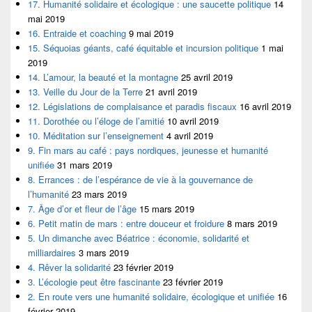
17. Humanité solidaire et écologique : une saucette politique
14
mai 2019
16. Entraide et coaching
9 mai 2019
15. Séquoias géants, café équitable et incursion politique
1 mai
2019
14. L’amour, la beauté et la montagne
25 avril 2019
13. Veille du Jour de la Terre
21 avril 2019
12. Législations de complaisance et paradis fiscaux
16 avril 2019
11. Dorothée ou l’éloge de l’amitié
10 avril 2019
10. Méditation sur l’enseignement
4 avril 2019
9. Fin mars au café : pays nordiques, jeunesse et humanité
unifiée
31 mars 2019
8. Errances : de l’espérance de vie à la gouvernance de
l’humanité
23 mars 2019
7. Âge d’or et fleur de l’âge
15 mars 2019
6. Petit matin de mars : entre douceur et froidure
8 mars 2019
5. Un dimanche avec Béatrice : économie, solidarité et
milliardaires
3 mars 2019
4. Rêver la solidarité
23 février 2019
3. L’écologie peut être fascinante
23 février 2019
2. En route vers une humanité solidaire, écologique et unifiée
16
février 2019