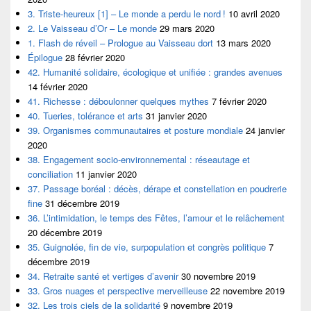
3. Triste-heureux [1] – Le monde a perdu le nord !
10 avril 2020
2. Le Vaisseau d’Or – Le monde
29 mars 2020
1. Flash de réveil – Prologue au Vaisseau dort
13 mars 2020
Épilogue
28 février 2020
42. Humanité solidaire, écologique et unifiée : grandes avenues
14 février 2020
41. Richesse : déboulonner quelques mythes
7 février 2020
40. Tueries, tolérance et arts
31 janvier 2020
39. Organismes communautaires et posture mondiale
24 janvier
2020
38. Engagement socio-environnemental : réseautage et
conciliation
11 janvier 2020
37. Passage boréal : décès, dérape et constellation en poudrerie
fine
31 décembre 2019
36. L’intimidation, le temps des Fêtes, l’amour et le relâchement
20 décembre 2019
35. Guignolée, fin de vie, surpopulation et congrès politique
7
décembre 2019
34. Retraite santé et vertiges d’avenir
30 novembre 2019
33. Gros nuages et perspective merveilleuse
22 novembre 2019
32. Les trois ciels de la solidarité
9 novembre 2019