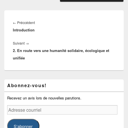
Navigation
de
Article
←
Préccédent
l’article
Introduction
précédent :
Article
Suivant
→
2. En route vers une humanité solidaire, écologique et
suivant :
unifiée
Zone
Abonnez-vous!
principale
de
widget
Recevez un avis lors de nouvelles parutions.
pour
la
Adresse
barre
courriel
latérale
S'abonner