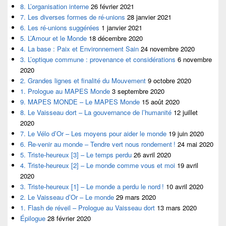
8. L’organisation interne
26 février 2021
7. Les diverses formes de ré-unions
28 janvier 2021
6. Les ré-unions suggérées
1 janvier 2021
5. L’Amour et le Monde
18 décembre 2020
4. La base : Paix et Environnement Sain
24 novembre 2020
3. L’optique commune : provenance et considérations
6 novembre
2020
2. Grandes lignes et finalité du Mouvement
9 octobre 2020
1. Prologue au MAPES Monde
3 septembre 2020
9. MAPES MONDE – Le MAPES Monde
15 août 2020
8. Le Vaisseau dort – La gouvernance de l’humanité
12 juillet
2020
7. Le Vélo d’Or – Les moyens pour aider le monde
19 juin 2020
6. Re-venir au monde – Tendre vert nous rondement !
24 mai 2020
5. Triste-heureux [3] – Le temps perdu
26 avril 2020
4. Triste-heureux [2] – Le monde comme vous et moi
19 avril
2020
3. Triste-heureux [1] – Le monde a perdu le nord !
10 avril 2020
2. Le Vaisseau d’Or – Le monde
29 mars 2020
1. Flash de réveil – Prologue au Vaisseau dort
13 mars 2020
Épilogue
28 février 2020