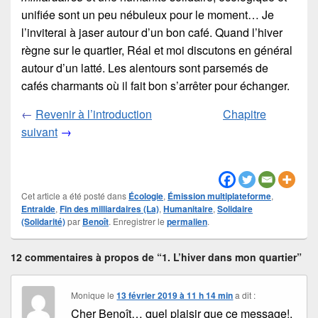
unifiée sont un peu nébuleux pour le moment… Je
l’inviterai à jaser autour d’un bon café. Quand l’hiver
règne sur le quartier, Réal et moi discutons en général
autour d’un latté. Les alentours sont parsemés de
cafés charmants où il fait bon s’arrêter pour échanger.
←
Revenir à l’introduction
Chapitre
suivant
→
Cet article a été posté dans
Écologie
,
Émission multiplateforme
,
Entraide
,
Fin des milliardaires (La)
,
Humanitaire
,
Solidaire
(Solidarité)
par
Benoît
. Enregistrer le
permalien
.
12 commentaires à propos de “1. L’hiver dans mon quartier”
Monique
le
13 février 2019 à 11 h 14 min
a dit :
Cher Benoît… quel plaisir que ce message!.