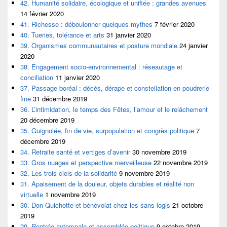
42. Humanité solidaire, écologique et unifiée : grandes avenues
14 février 2020
41. Richesse : déboulonner quelques mythes
7 février 2020
40. Tueries, tolérance et arts
31 janvier 2020
39. Organismes communautaires et posture mondiale
24 janvier
2020
38. Engagement socio-environnemental : réseautage et
conciliation
11 janvier 2020
37. Passage boréal : décès, dérape et constellation en poudrerie
fine
31 décembre 2019
36. L’intimidation, le temps des Fêtes, l’amour et le relâchement
20 décembre 2019
35. Guignolée, fin de vie, surpopulation et congrès politique
7
décembre 2019
34. Retraite santé et vertiges d’avenir
30 novembre 2019
33. Gros nuages et perspective merveilleuse
22 novembre 2019
32. Les trois ciels de la solidarité
9 novembre 2019
31. Apaisement de la douleur, objets durables et réalité non
virtuelle
1 novembre 2019
30. Don Quichotte et bénévolat chez les sans-logis
21 octobre
2019
29. Rentrée automnale et assemblée politique
9 octobre 2019