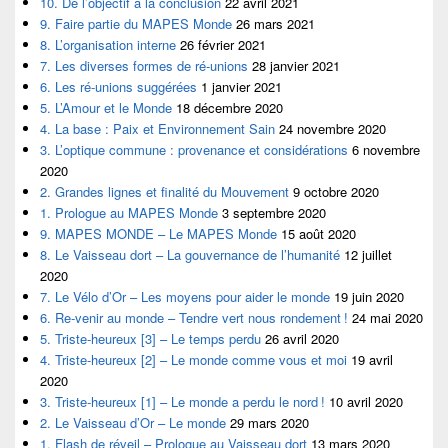
10. De l’objectif à la conclusion
22 avril 2021
9. Faire partie du MAPES Monde
26 mars 2021
8. L’organisation interne
26 février 2021
7. Les diverses formes de ré-unions
28 janvier 2021
6. Les ré-unions suggérées
1 janvier 2021
5. L’Amour et le Monde
18 décembre 2020
4. La base : Paix et Environnement Sain
24 novembre 2020
3. L’optique commune : provenance et considérations
6 novembre
2020
2. Grandes lignes et finalité du Mouvement
9 octobre 2020
1. Prologue au MAPES Monde
3 septembre 2020
9. MAPES MONDE – Le MAPES Monde
15 août 2020
8. Le Vaisseau dort – La gouvernance de l’humanité
12 juillet
2020
7. Le Vélo d’Or – Les moyens pour aider le monde
19 juin 2020
6. Re-venir au monde – Tendre vert nous rondement !
24 mai 2020
5. Triste-heureux [3] – Le temps perdu
26 avril 2020
4. Triste-heureux [2] – Le monde comme vous et moi
19 avril
2020
3. Triste-heureux [1] – Le monde a perdu le nord !
10 avril 2020
2. Le Vaisseau d’Or – Le monde
29 mars 2020
1. Flash de réveil – Prologue au Vaisseau dort
13 mars 2020