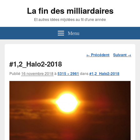
La fin des milliardaires
Et autres idées mijotées au fil d'une année
Menu
Navigation
← Précédent
Suivant →
dans
#1,2_Halo2-2018
les
images
Publié
16 novembre 2018
à
5315 × 2961
dans
#1,2_Halo2-2018