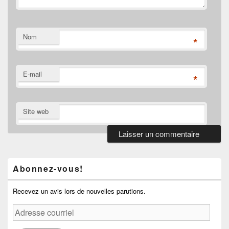
Nom
*
E-mail
*
Site web
Zone
principale
de
Abonnez-vous!
widget
pour
la
Recevez un avis lors de nouvelles parutions.
barre
Adresse
latérale
courriel