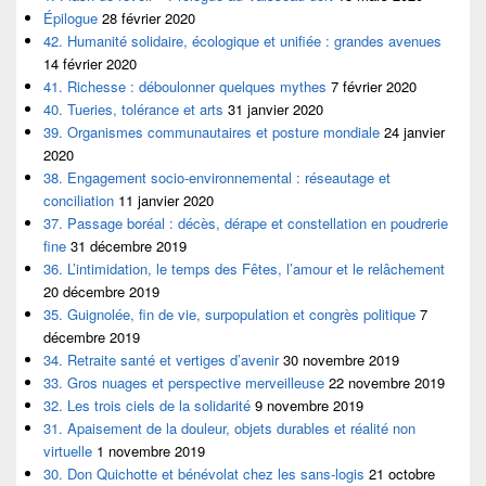
Épilogue
28 février 2020
42. Humanité solidaire, écologique et unifiée : grandes avenues
14 février 2020
41. Richesse : déboulonner quelques mythes
7 février 2020
40. Tueries, tolérance et arts
31 janvier 2020
39. Organismes communautaires et posture mondiale
24 janvier
2020
38. Engagement socio-environnemental : réseautage et
conciliation
11 janvier 2020
37. Passage boréal : décès, dérape et constellation en poudrerie
fine
31 décembre 2019
36. L’intimidation, le temps des Fêtes, l’amour et le relâchement
20 décembre 2019
35. Guignolée, fin de vie, surpopulation et congrès politique
7
décembre 2019
34. Retraite santé et vertiges d’avenir
30 novembre 2019
33. Gros nuages et perspective merveilleuse
22 novembre 2019
32. Les trois ciels de la solidarité
9 novembre 2019
31. Apaisement de la douleur, objets durables et réalité non
virtuelle
1 novembre 2019
30. Don Quichotte et bénévolat chez les sans-logis
21 octobre