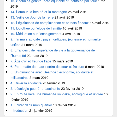
15. Séquoias géants, café équitable et incursion politique
1 mai
2019
14. L’amour, la beauté et la montagne
25 avril 2019
13. Veille du Jour de la Terre
21 avril 2019
12. Législations de complaisance et paradis fiscaux
16 avril 2019
11. Dorothée ou l’éloge de l’amitié
10 avril 2019
10. Méditation sur l’enseignement
4 avril 2019
9. Fin mars au café : pays nordiques, jeunesse et humanité
unifiée
31 mars 2019
8. Errances : de l’espérance de vie à la gouvernance de
l’humanité
23 mars 2019
7. Âge d’or et fleur de l’âge
15 mars 2019
6. Petit matin de mars : entre douceur et froidure
8 mars 2019
5. Un dimanche avec Béatrice : économie, solidarité et
milliardaires
3 mars 2019
4. Rêver la solidarité
23 février 2019
3. L’écologie peut être fascinante
23 février 2019
2. En route vers une humanité solidaire, écologique et unifiée
16
février 2019
1. L’hiver dans mon quartier
13 février 2019
Introduction
21 janvier 2019