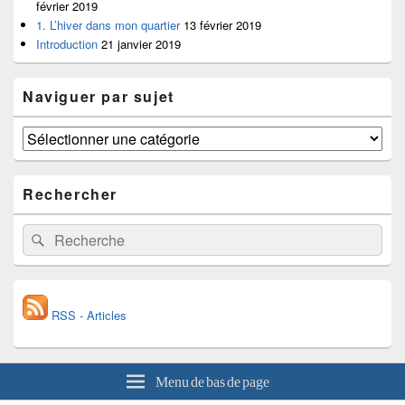
février 2019
1. L’hiver dans mon quartier
13 février 2019
Introduction
21 janvier 2019
Naviguer par sujet
Naviguer
par
sujet
Rechercher
Recherche :
Recherche
RSS - Articles
Menu de bas de page