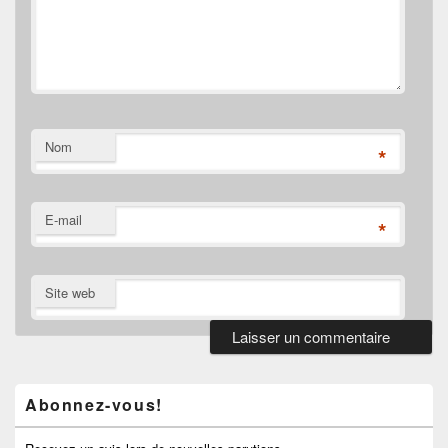
Nom
*
E-mail
*
Site web
Zone
principale
de
Abonnez-vous!
widget
pour