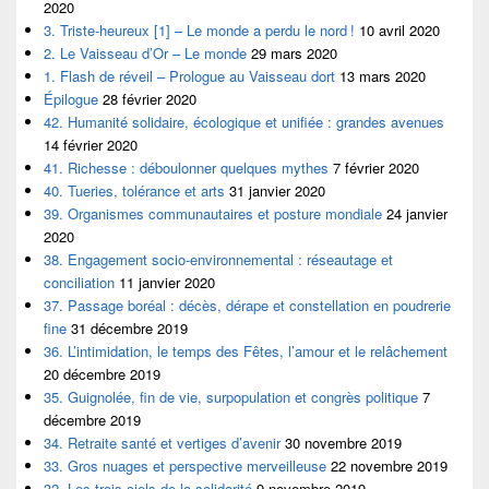
2020
3. Triste-heureux [1] – Le monde a perdu le nord !
10 avril 2020
2. Le Vaisseau d’Or – Le monde
29 mars 2020
1. Flash de réveil – Prologue au Vaisseau dort
13 mars 2020
Épilogue
28 février 2020
42. Humanité solidaire, écologique et unifiée : grandes avenues
14 février 2020
41. Richesse : déboulonner quelques mythes
7 février 2020
40. Tueries, tolérance et arts
31 janvier 2020
39. Organismes communautaires et posture mondiale
24 janvier
2020
38. Engagement socio-environnemental : réseautage et
conciliation
11 janvier 2020
37. Passage boréal : décès, dérape et constellation en poudrerie
fine
31 décembre 2019
36. L’intimidation, le temps des Fêtes, l’amour et le relâchement
20 décembre 2019
35. Guignolée, fin de vie, surpopulation et congrès politique
7
décembre 2019
34. Retraite santé et vertiges d’avenir
30 novembre 2019
33. Gros nuages et perspective merveilleuse
22 novembre 2019
32. Les trois ciels de la solidarité
9 novembre 2019