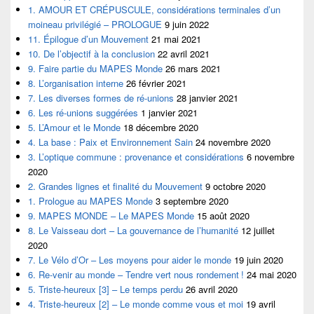
1. AMOUR ET CRÉPUSCULE, considérations terminales d’un
moineau privilégié – PROLOGUE
9 juin 2022
11. Épilogue d’un Mouvement
21 mai 2021
10. De l’objectif à la conclusion
22 avril 2021
9. Faire partie du MAPES Monde
26 mars 2021
8. L’organisation interne
26 février 2021
7. Les diverses formes de ré-unions
28 janvier 2021
6. Les ré-unions suggérées
1 janvier 2021
5. L’Amour et le Monde
18 décembre 2020
4. La base : Paix et Environnement Sain
24 novembre 2020
3. L’optique commune : provenance et considérations
6 novembre
2020
2. Grandes lignes et finalité du Mouvement
9 octobre 2020
1. Prologue au MAPES Monde
3 septembre 2020
9. MAPES MONDE – Le MAPES Monde
15 août 2020
8. Le Vaisseau dort – La gouvernance de l’humanité
12 juillet
2020
7. Le Vélo d’Or – Les moyens pour aider le monde
19 juin 2020
6. Re-venir au monde – Tendre vert nous rondement !
24 mai 2020
5. Triste-heureux [3] – Le temps perdu
26 avril 2020
4. Triste-heureux [2] – Le monde comme vous et moi
19 avril