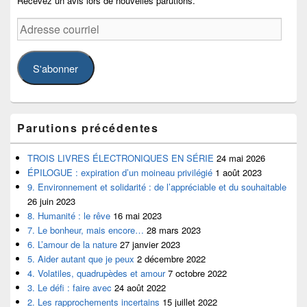
la
Recevez un avis lors de nouvelles parutions.
barre
Adresse
latérale
courriel
S'abonner
Parutions précédentes
TROIS LIVRES ÉLECTRONIQUES EN SÉRIE
24 mai 2026
ÉPILOGUE : expiration d’un moineau privilégié
1 août 2023
9. Environnement et solidarité : de l’appréciable et du souhaitable
26 juin 2023
8. Humanité : le rêve
16 mai 2023
7. Le bonheur, mais encore…
28 mars 2023
6. L’amour de la nature
27 janvier 2023
5. Aider autant que je peux
2 décembre 2022
4. Volatiles, quadrupèdes et amour
7 octobre 2022
3. Le défi : faire avec
24 août 2022
2. Les rapprochements incertains
15 juillet 2022