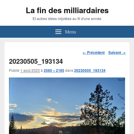
La fin des milliardaires
Et autres idées mijotées au fil d'une année
Menu
Navigation
← Précédent
Suivant →
dans
20230505_193134
les
images
Publié
1 août 2023
à
2560 × 2185
dans
20230505_193134