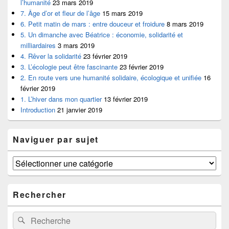
l’humanité
23 mars 2019
7. Âge d’or et fleur de l’âge
15 mars 2019
6. Petit matin de mars : entre douceur et froidure
8 mars 2019
5. Un dimanche avec Béatrice : économie, solidarité et
milliardaires
3 mars 2019
4. Rêver la solidarité
23 février 2019
3. L’écologie peut être fascinante
23 février 2019
2. En route vers une humanité solidaire, écologique et unifiée
16
février 2019
1. L’hiver dans mon quartier
13 février 2019
Introduction
21 janvier 2019
Naviguer par sujet
Naviguer
par
sujet
Rechercher
Recherche :
Recherche