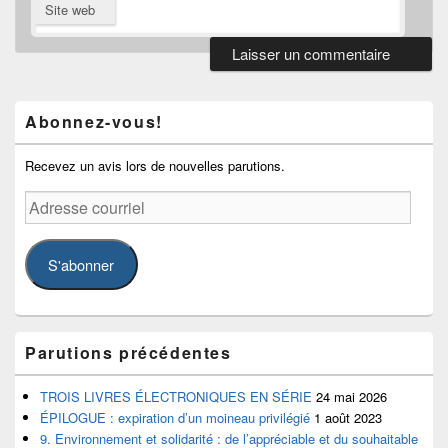
Site web
Zone
principale
de
Abonnez-vous!
widget
pour
la
Recevez un avis lors de nouvelles parutions.
barre
Adresse
latérale
courriel
S'abonner
Parutions précédentes
TROIS LIVRES ÉLECTRONIQUES EN SÉRIE
24 mai 2026
ÉPILOGUE : expiration d’un moineau privilégié
1 août 2023
9. Environnement et solidarité : de l’appréciable et du souhaitable