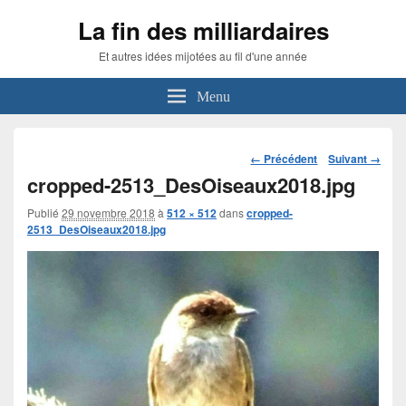
La fin des milliardaires
Et autres idées mijotées au fil d'une année
Menu
Navigation
← Précédent
Suivant →
dans
cropped-2513_DesOiseaux2018.jpg
les
images
Publié
29 novembre 2018
à
512 × 512
dans
cropped-
2513_DesOiseaux2018.jpg