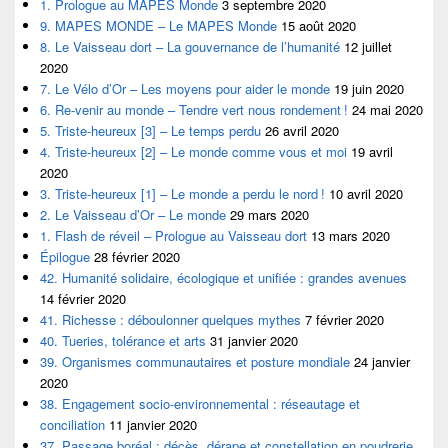
1. Prologue au MAPES Monde
3 septembre 2020
9. MAPES MONDE – Le MAPES Monde
15 août 2020
8. Le Vaisseau dort – La gouvernance de l’humanité
12 juillet
2020
7. Le Vélo d’Or – Les moyens pour aider le monde
19 juin 2020
6. Re-venir au monde – Tendre vert nous rondement !
24 mai 2020
5. Triste-heureux [3] – Le temps perdu
26 avril 2020
4. Triste-heureux [2] – Le monde comme vous et moi
19 avril
2020
3. Triste-heureux [1] – Le monde a perdu le nord !
10 avril 2020
2. Le Vaisseau d’Or – Le monde
29 mars 2020
1. Flash de réveil – Prologue au Vaisseau dort
13 mars 2020
Épilogue
28 février 2020
42. Humanité solidaire, écologique et unifiée : grandes avenues
14 février 2020
41. Richesse : déboulonner quelques mythes
7 février 2020
40. Tueries, tolérance et arts
31 janvier 2020
39. Organismes communautaires et posture mondiale
24 janvier
2020
38. Engagement socio-environnemental : réseautage et
conciliation
11 janvier 2020
37. Passage boréal : décès, dérape et constellation en poudrerie