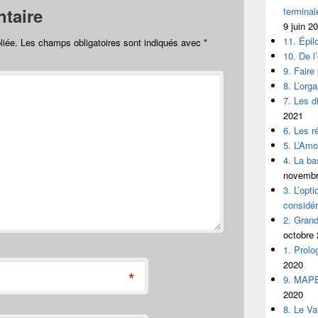
taire
termina
9 juin 2
11. Épi
liée.
Les champs obligatoires sont indiqués avec
*
10. De l
9. Fair
8. L’orga
7. Les d
2021
6. Les r
5. L’Amo
4. La ba
novembr
3. L’opt
considér
2. Grand
octobre
1. Prol
2020
*
9. MAP
2020
8. Le Va