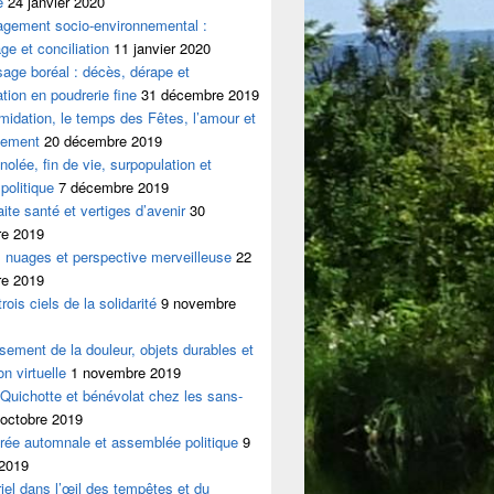
e
24 janvier 2020
agement socio-environnemental :
ge et conciliation
11 janvier 2020
age boréal : décès, dérape et
ation en poudrerie fine
31 décembre 2019
timidation, le temps des Fêtes, l’amour et
hement
20 décembre 2019
nolée, fin de vie, surpopulation et
politique
7 décembre 2019
aite santé et vertiges d’avenir
30
e 2019
 nuages et perspective merveilleuse
22
e 2019
rois ciels de la solidarité
9 novembre
sement de la douleur, objets durables et
on virtuelle
1 novembre 2019
Quichotte et bénévolat chez les sans-
 octobre 2019
rée automnale et assemblée politique
9
 2019
iel dans l’œil des tempêtes et du