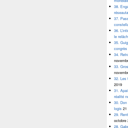
mondial
38. Eng
réseauta
37. Pass
constell
36. L’in
le relâc
35. Guig
congrès 
34. Retr
novembr
33. Gros
novembr
32. Les t
2019
31. Apai
réalité n
30. Don 
logis
21
29. Rent
octobre
28. Gabr