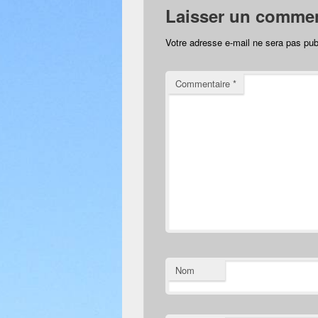
Laisser un commen
Votre adresse e-mail ne sera pas pub
Commentaire
*
Nom