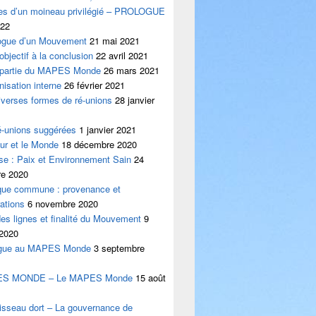
les d’un moineau privilégié – PROLOGUE
022
logue d’un Mouvement
21 mai 2021
’objectif à la conclusion
22 avril 2021
e partie du MAPES Monde
26 mars 2021
nisation interne
26 février 2021
iverses formes de ré-unions
28 janvier
é-unions suggérées
1 janvier 2021
ur et le Monde
18 décembre 2020
se : Paix et Environnement Sain
24
e 2020
ique commune : provenance et
ations
6 novembre 2020
es lignes et finalité du Mouvement
9
 2020
ogue au MAPES Monde
3 septembre
ES MONDE – Le MAPES Monde
15 août
isseau dort – La gouvernance de