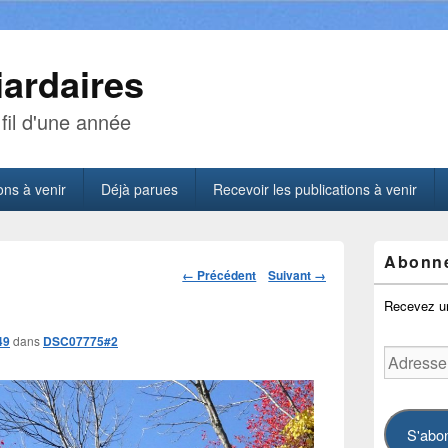
iardaires
fil d'une année
ons à venir
Déjà parues
Recevoir les publications à venir
Zone
Abonne
principale
Navigation
← Précédent
Suivant →
de
dans
widget
Recevez un
les
pour
images
la
49
dans
DSC07775#2
Adresse
barre
latérale
courriel
S'abo