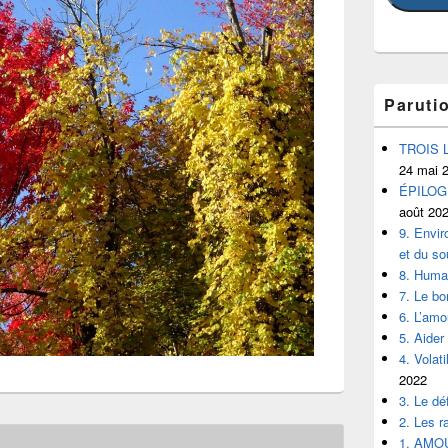
Paruti
TROIS 
24 mai 
ÉPILOGUE
août 20
9. Envir
et du so
8. Human
7. Le b
6. L’amo
5. Aider
4. Volat
2022
3. Le déf
2. Les r
1. AMO