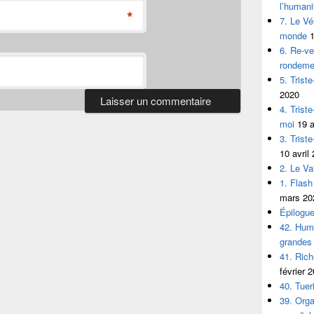
l’humani
*
7. Le Vé
monde
1
6. Re-ve
rondeme
5. Trist
2020
4. Tris
moi
19 a
3. Trist
10 avril
2. Le V
1. Flash
mars 20
Épilogu
42. Huma
grandes
41. Ric
février 
40. Tuer
39. Org