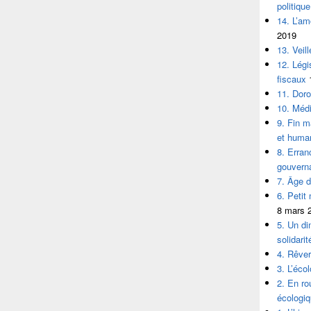
politique
14. L’am
2019
13. Veil
12. Légi
fiscaux
11. Doro
10. Médi
9. Fin m
et human
8. Erran
gouvern
7. Âge d’
6. Petit
8 mars 
5. Un d
solidarit
4. Rêver 
3. L’éco
2. En ro
écologiq