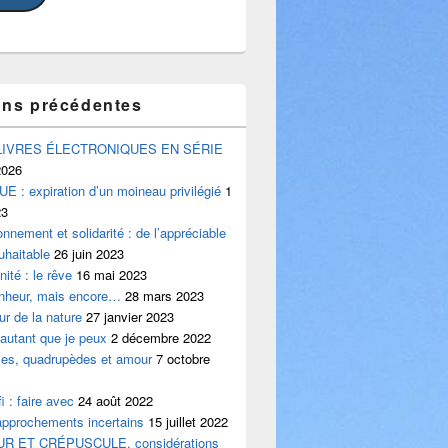
ons précédentes
LIVRES ÉLECTRONIQUES EN SÉRIE
2026
 : expiration d’un moineau privilégié
1
23
onnement et solidarité : de l’appréciable
uhaitable
26 juin 2023
ité : le rêve
16 mai 2023
onheur, mais encore…
28 mars 2023
ur de la nature
27 janvier 2023
 autant que je peux
2 décembre 2022
iles, quadrupèdes et amour
7 octobre
i : faire avec
24 août 2022
approchements incertains
15 juillet 2022
UR ET CRÉPUSCULE, considérations