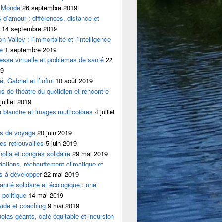
 Monde
26 septembre 2019
s d’amour : différences, distance et
14 septembre 2019
on Valley : l’immortalité et l’intelligence
le
1 septembre 2019
esse virtuelle et problèmes de santé
22
19
, Gabriel et l’infini
10 août 2019
s de théâtre du quotidien et rencontre
juillet 2019
 blanche et images multicolores
4 juillet
es de voyage
20 juin 2019
es retrouvailles
5 juin 2019
olia et congrès solidaire
29 mai 2019
dations, réchauffement climatique et
es à développer
22 mai 2019
nité solidaire et écologique : une
 politique
14 mai 2019
aide et coaching
9 mai 2019
oias géants, café équitable et incursion