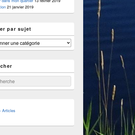
er dans mon quartier
13 février 2019
tion
21 janvier 2019
er par sujet
cher
:
erche
 Articles