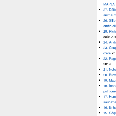
MAPES
27. Défi
animaux
26. Silic
artificiel
25. Rich
août 20
24. André
23. Coup
d’été
23 
22. Page
2019
21. Not
20. Brèv
19. Magn
18. Inon
politiqu
17. Huma
saucette
16. Entr
15. Séqu