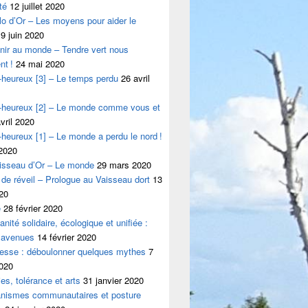
té
12 juillet 2020
lo d’Or – Les moyens pour aider le
9 juin 2020
nir au monde – Tendre vert nous
nt !
24 mai 2020
e-heureux [3] – Le temps perdu
26 avril
te-heureux [2] – Le monde comme vous et
vril 2020
e-heureux [1] – Le monde a perdu le nord !
 2020
aisseau d’Or – Le monde
29 mars 2020
 de réveil – Prologue au Vaisseau dort
13
20
e
28 février 2020
nité solidaire, écologique et unifiée :
 avenues
14 février 2020
hesse : déboulonner quelques mythes
7
2020
ies, tolérance et arts
31 janvier 2020
anismes communautaires et posture