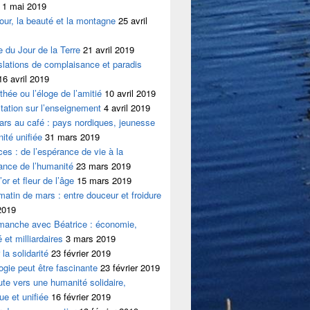
1 mai 2019
our, la beauté et la montagne
25 avril
le du Jour de la Terre
21 avril 2019
slations de complaisance et paradis
16 avril 2019
thée ou l’éloge de l’amitié
10 avril 2019
tation sur l’enseignement
4 avril 2019
ars au café : pays nordiques, jeunesse
ité unifiée
31 mars 2019
ces : de l’espérance de vie à la
ance de l’humanité
23 mars 2019
or et fleur de l’âge
15 mars 2019
 matin de mars : entre douceur et froidure
2019
imanche avec Béatrice : économie,
é et milliardaires
3 mars 2019
la solidarité
23 février 2019
logie peut être fascinante
23 février 2019
ute vers une humanité solidaire,
ue et unifiée
16 février 2019