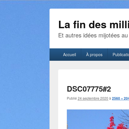
La fin des mill
Et autres idées mijotées au 
Menu
Accueil
À propos
Publicati
principal
DSC07775#2
Publié
24 septembre 2020
à
2560 × 20