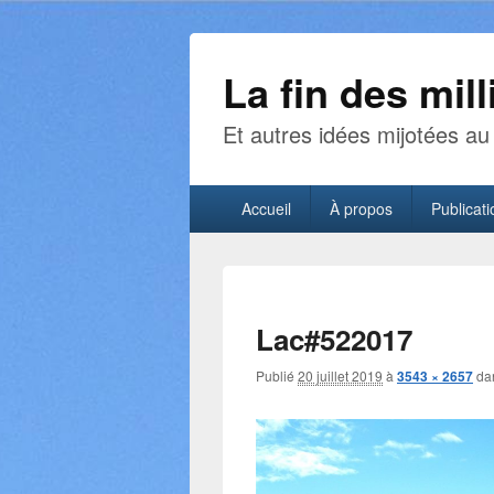
La fin des mill
Et autres idées mijotées au 
Menu
Accueil
À propos
Publicati
principal
Lac#522017
Publié
20 juillet 2019
à
3543 × 2657
da