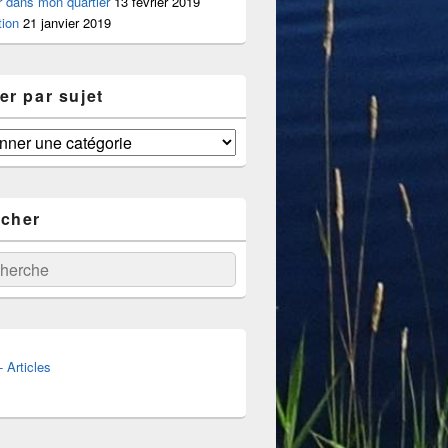
er dans mon quartier
13 février 2019
tion
21 janvier 2019
er par sujet
cher
:
erche
 Articles