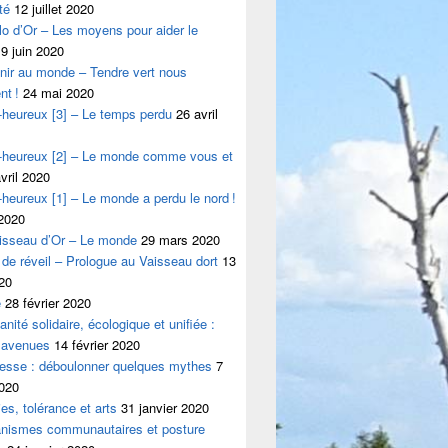
té
12 juillet 2020
lo d’Or – Les moyens pour aider le
9 juin 2020
nir au monde – Tendre vert nous
nt !
24 mai 2020
e-heureux [3] – Le temps perdu
26 avril
te-heureux [2] – Le monde comme vous et
vril 2020
e-heureux [1] – Le monde a perdu le nord !
 2020
aisseau d’Or – Le monde
29 mars 2020
 de réveil – Prologue au Vaisseau dort
13
20
e
28 février 2020
nité solidaire, écologique et unifiée :
 avenues
14 février 2020
hesse : déboulonner quelques mythes
7
2020
ies, tolérance et arts
31 janvier 2020
anismes communautaires et posture