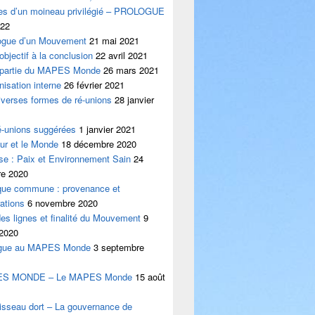
les d’un moineau privilégié – PROLOGUE
022
logue d’un Mouvement
21 mai 2021
’objectif à la conclusion
22 avril 2021
e partie du MAPES Monde
26 mars 2021
nisation interne
26 février 2021
iverses formes de ré-unions
28 janvier
é-unions suggérées
1 janvier 2021
ur et le Monde
18 décembre 2020
se : Paix et Environnement Sain
24
e 2020
ique commune : provenance et
ations
6 novembre 2020
es lignes et finalité du Mouvement
9
 2020
ogue au MAPES Monde
3 septembre
ES MONDE – Le MAPES Monde
15 août
isseau dort – La gouvernance de