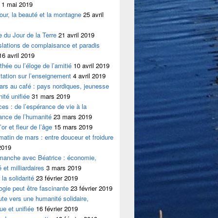
1 mai 2019
our, la beauté et la montagne
25 avril
le du Jour de la Terre
21 avril 2019
slations de complaisance et paradis
16 avril 2019
thée ou l’éloge de l’amitié
10 avril 2019
tation sur l’enseignement
4 avril 2019
ars au café : pays nordiques, jeunesse
ité unifiée
31 mars 2019
ces : de l’espérance de vie à la
ance de l’humanité
23 mars 2019
or et fleur de l’âge
15 mars 2019
 matin de mars : entre douceur et froidure
2019
imanche avec Béatrice : économie,
é et milliardaires
3 mars 2019
la solidarité
23 février 2019
logie peut être fascinante
23 février 2019
ute vers une humanité solidaire,
ue et unifiée
16 février 2019