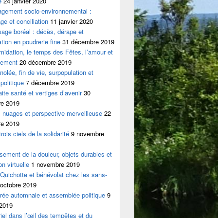
e
24 janvier 2020
agement socio-environnemental :
ge et conciliation
11 janvier 2020
age boréal : décès, dérape et
ation en poudrerie fine
31 décembre 2019
timidation, le temps des Fêtes, l’amour et
hement
20 décembre 2019
nolée, fin de vie, surpopulation et
politique
7 décembre 2019
aite santé et vertiges d’avenir
30
e 2019
 nuages et perspective merveilleuse
22
e 2019
rois ciels de la solidarité
9 novembre
sement de la douleur, objets durables et
on virtuelle
1 novembre 2019
Quichotte et bénévolat chez les sans-
 octobre 2019
rée automnale et assemblée politique
9
 2019
iel dans l’œil des tempêtes et du