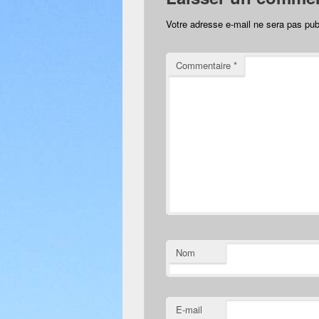
Votre adresse e-mail ne sera pas pub
Commentaire
*
Nom
E-mail