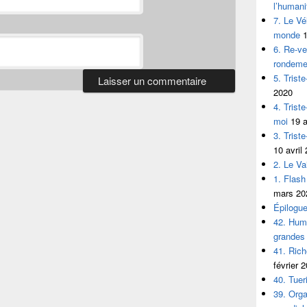
l’humani
7. Le Vé
monde
1
6. Re-ve
rondeme
5. Trist
2020
4. Tris
moi
19 a
3. Trist
10 avril
2. Le V
1. Flash
mars 20
Épilogu
42. Huma
grandes
41. Ric
février 
40. Tuer
39. Org