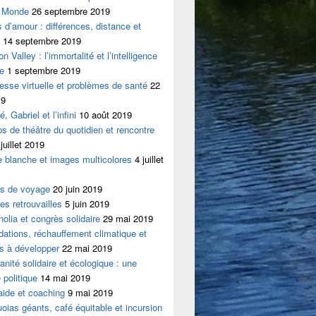
 Monde
26 septembre 2019
s d’amour : différences, distance et
14 septembre 2019
on Valley : l’immortalité et l’intelligence
le
1 septembre 2019
esse virtuelle et problèmes de santé
22
19
, Gabriel et l’infini
10 août 2019
s de théâtre du quotidien et rencontre
juillet 2019
 blanche et images multicolores
4 juillet
es de voyage
20 juin 2019
es retrouvailles
5 juin 2019
olia et congrès solidaire
29 mai 2019
dations, réchauffement climatique et
es à développer
22 mai 2019
nité solidaire et écologique : une
 politique
14 mai 2019
aide et coaching
9 mai 2019
oias géants, café équitable et incursion