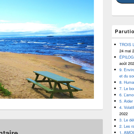
Paruti
TROIS 
24 mai 
ÉPILOGUE
août 20
9. Envir
et du so
8. Human
7. Le b
6. L’amo
5. Aider
4. Volat
2022
3. Le déf
2. Les r
taire
1. AMO