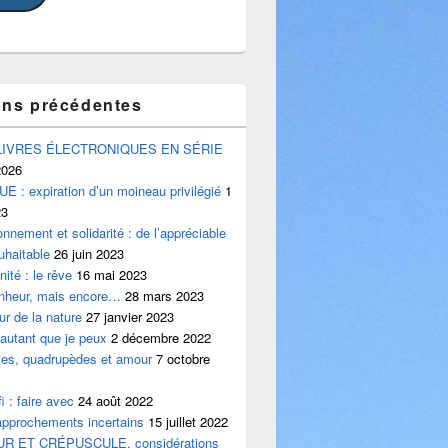
ons précédentes
LIVRES ÉLECTRONIQUES EN SÉRIE
2026
 : expiration d’un moineau privilégié
1
23
onnement et solidarité : de l’appréciable
uhaitable
26 juin 2023
ité : le rêve
16 mai 2023
onheur, mais encore…
28 mars 2023
ur de la nature
27 janvier 2023
 autant que je peux
2 décembre 2022
iles, quadrupèdes et amour
7 octobre
i : faire avec
24 août 2022
approchements incertains
15 juillet 2022
UR ET CRÉPUSCULE, considérations