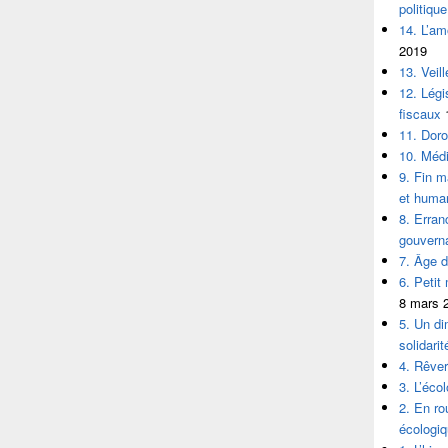
politique
14. L’am
2019
13. Veil
12. Légi
fiscaux
11. Doro
10. Médi
9. Fin m
et human
8. Erran
gouvern
7. Âge d’
6. Petit
8 mars 
5. Un d
solidarit
4. Rêver 
3. L’éco
2. En ro
écologiq