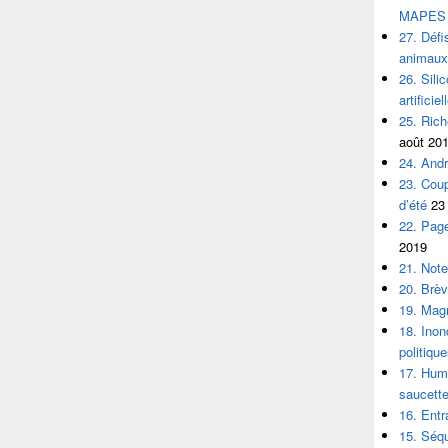
MAPES
27. Défi
animaux
26. Silic
artificiel
25. Rich
août 20
24. André
23. Coup
d’été
23 
22. Page
2019
21. Not
20. Brèv
19. Magn
18. Inon
politiqu
17. Huma
saucette
16. Entr
15. Séqu