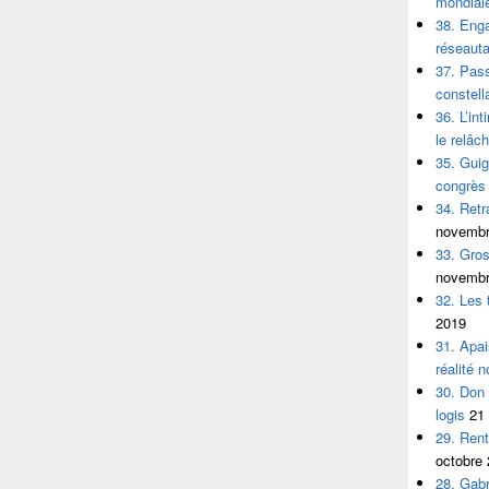
mondial
38. Eng
réseauta
37. Pass
constell
36. L’in
le relâc
35. Guig
congrès 
34. Retr
novembr
33. Gros
novembr
32. Les t
2019
31. Apai
réalité n
30. Don 
logis
21
29. Rent
octobre
28. Gabr