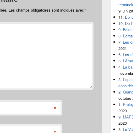
termina
liée.
Les champs obligatoires sont indiqués avec
*
9 juin 2
11. Épi
10. De l
9. Fair
8. L’orga
7. Les d
2021
6. Les r
5. L’Amo
4. La ba
novembr
3. L’opt
considér
2. Grand
octobre
1. Prol
*
2020
9. MAP
2020
8. Le Va
*