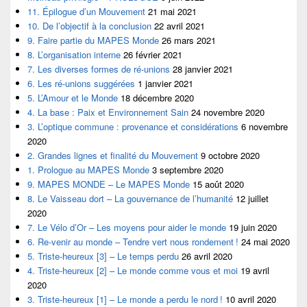
11. Épilogue d’un Mouvement
21 mai 2021
10. De l’objectif à la conclusion
22 avril 2021
9. Faire partie du MAPES Monde
26 mars 2021
8. L’organisation interne
26 février 2021
7. Les diverses formes de ré-unions
28 janvier 2021
6. Les ré-unions suggérées
1 janvier 2021
5. L’Amour et le Monde
18 décembre 2020
4. La base : Paix et Environnement Sain
24 novembre 2020
3. L’optique commune : provenance et considérations
6 novembre
2020
2. Grandes lignes et finalité du Mouvement
9 octobre 2020
1. Prologue au MAPES Monde
3 septembre 2020
9. MAPES MONDE – Le MAPES Monde
15 août 2020
8. Le Vaisseau dort – La gouvernance de l’humanité
12 juillet
2020
7. Le Vélo d’Or – Les moyens pour aider le monde
19 juin 2020
6. Re-venir au monde – Tendre vert nous rondement !
24 mai 2020
5. Triste-heureux [3] – Le temps perdu
26 avril 2020
4. Triste-heureux [2] – Le monde comme vous et moi
19 avril
2020
3. Triste-heureux [1] – Le monde a perdu le nord !
10 avril 2020