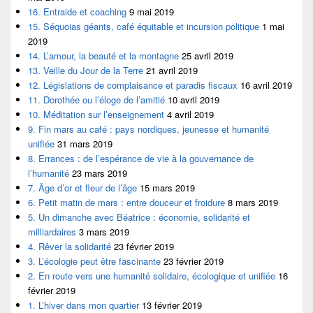
16. Entraide et coaching
9 mai 2019
15. Séquoias géants, café équitable et incursion politique
1 mai
2019
14. L’amour, la beauté et la montagne
25 avril 2019
13. Veille du Jour de la Terre
21 avril 2019
12. Législations de complaisance et paradis fiscaux
16 avril 2019
11. Dorothée ou l’éloge de l’amitié
10 avril 2019
10. Méditation sur l’enseignement
4 avril 2019
9. Fin mars au café : pays nordiques, jeunesse et humanité
unifiée
31 mars 2019
8. Errances : de l’espérance de vie à la gouvernance de
l’humanité
23 mars 2019
7. Âge d’or et fleur de l’âge
15 mars 2019
6. Petit matin de mars : entre douceur et froidure
8 mars 2019
5. Un dimanche avec Béatrice : économie, solidarité et
milliardaires
3 mars 2019
4. Rêver la solidarité
23 février 2019
3. L’écologie peut être fascinante
23 février 2019
2. En route vers une humanité solidaire, écologique et unifiée
16
février 2019
1. L’hiver dans mon quartier
13 février 2019