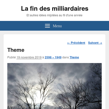
La fin des milliardaires
Et autres idées mijotées au fil d'une année
Menu
Navigation
← Précédent
Suivant →
dans
Theme
les
images
Publié
19 novembre 2019
à
2598 × 1949
dans
Theme