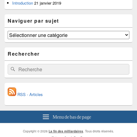
Introduction
21 janvier 2019
Naviguer par sujet
Naviguer
par
sujet
Rechercher
Recherche :
Recherche
RSS - Articles
Menu de bas de page
Copyright © 2026
La fin des milliardaires
. Tous droits réservés.