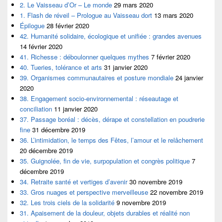
2. Le Vaisseau d’Or – Le monde
29 mars 2020
1. Flash de réveil – Prologue au Vaisseau dort
13 mars 2020
Épilogue
28 février 2020
42. Humanité solidaire, écologique et unifiée : grandes avenues
14 février 2020
41. Richesse : déboulonner quelques mythes
7 février 2020
40. Tueries, tolérance et arts
31 janvier 2020
39. Organismes communautaires et posture mondiale
24 janvier
2020
38. Engagement socio-environnemental : réseautage et
conciliation
11 janvier 2020
37. Passage boréal : décès, dérape et constellation en poudrerie
fine
31 décembre 2019
36. L’intimidation, le temps des Fêtes, l’amour et le relâchement
20 décembre 2019
35. Guignolée, fin de vie, surpopulation et congrès politique
7
décembre 2019
34. Retraite santé et vertiges d’avenir
30 novembre 2019
33. Gros nuages et perspective merveilleuse
22 novembre 2019
32. Les trois ciels de la solidarité
9 novembre 2019
31. Apaisement de la douleur, objets durables et réalité non