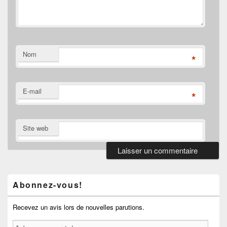
Nom
*
E-mail
*
Site web
Zone
principale
de
Abonnez-vous!
widget
pour
la
Recevez un avis lors de nouvelles parutions.
barre
Adresse
latérale